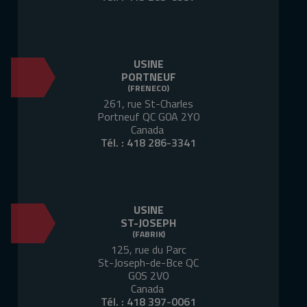
USINE
PORTNEUF
(FRENECO)
261, rue St-Charles
Portneuf QC G0A 2Y0
Canada
Tél. :
418 286-3341
USINE
ST-JOSEPH
(FABRIK)
125, rue du Parc
St-Joseph-de-Bce QC
G0S 2V0
Canada
Tél. :
418 397-0061