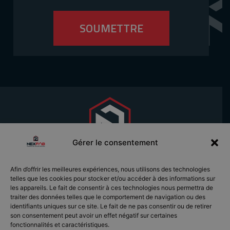
SOUMETTRE
Gérer le consentement
Afin d’offrir les meilleures expériences, nous utilisons des technologies
telles que les cookies pour stocker et/ou accéder à des informations sur
les appareils. Le fait de consentir à ces technologies nous permettra de
EXPERTISE EN
SOLUTIONS
traiter des données telles que le comportement de navigation ou des
SOUMISSION
PRÉFABRICATION
FERMES DE TOIT
identifiants uniques sur ce site. Le fait de ne pas consentir ou de retirer
CONTACT
PROJETS
POUTRELLES
son consentement peut avoir un effet négatif sur certaines
CARRIÈRES
fonctionnalités et caractéristiques.
À PROPOS
MURS