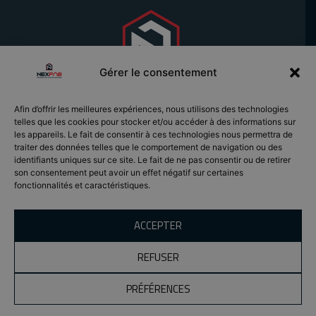
Gérer le consentement
Afin d’offrir les meilleures expériences, nous utilisons des technologies
telles que les cookies pour stocker et/ou accéder à des informations sur
les appareils. Le fait de consentir à ces technologies nous permettra de
EXPERTISE EN
SOLUTIONS
traiter des données telles que le comportement de navigation ou des
SOUMISSION
PRÉFABRICATION
FERMES DE TOIT
identifiants uniques sur ce site. Le fait de ne pas consentir ou de retirer
CONTACT
PROJETS
POUTRELLES
son consentement peut avoir un effet négatif sur certaines
CARRIÈRES
À PROPOS
MURS
fonctionnalités et caractéristiques.
NOUVELLES
PRÉFABRIQUÉS
CONSTRUCTION
ACCEPTER
MODULAIRE
PALETTES
REFUSER
PRÉFÉRENCES
Tous droits réservés ©2026 Nexfab | signé Le Département
Marketing