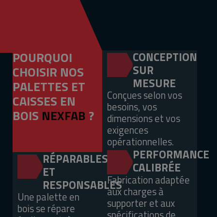
POURQUOI
CONCEPTION
SUR
CHOISIR NOS
MESURE
PALETTES ET
Conçues selon vos
CAISSES EN
besoins, vos
BOIS
NEXFAB
?
dimensions et vos
exigences
opérationnelles.
PERFORMANCE
RÉPARABLES
CALIBRÉE
ET
Fabrication adaptée
RESPONSABLES
aux charges à
Une palette en
supporter et aux
bois se répare
spécifications de