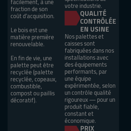
facilement, à une
votre industrie.
fraction de son
QUALITÉ
coût d’acquisition.
CONTRÔLÉE
EN USINE
Le bois est une
Nos palettes et
matière première
caisses sont
renouvelable.
fabriquées dans nos
installations avec
En fin de vie, une
des équipements
palette peut être
performants, par
recyclée (palette
une équipe
recyclée, copeaux,
expérimentée, selon
combustible,
un contrôle qualité
compost ou paillis
rigoureux — pour un
décoratif).
produit fiable,
constant et
économique.
PRIX