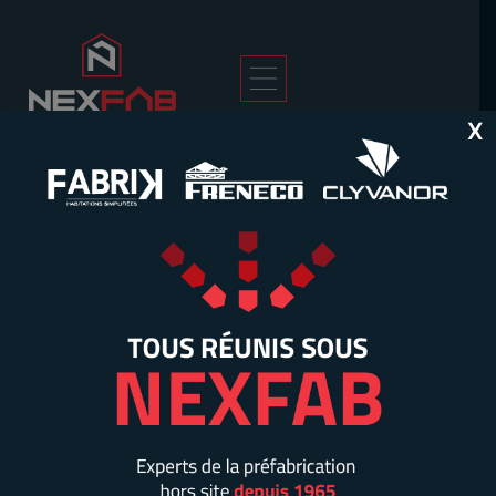
X
Accueil
>
Solutions
>
Palettes
PALETTES
ET
CAISSES
EN BOIS